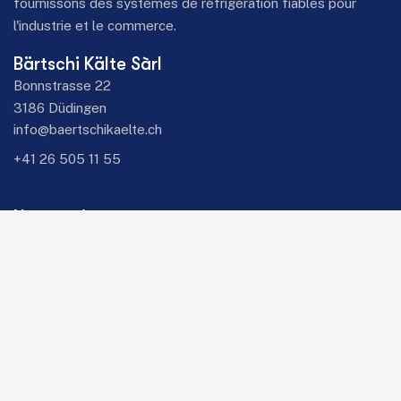
fournissons des systèmes de réfrigération fiables pour
l'industrie et le commerce.
Bärtschi Kälte Sàrl
Bonnstrasse 22
3186 Düdingen
info@baertschikaelte.ch
+41 26 505 11 55
Nos services
réfrigération industrielle
Climatiseurs
Pompes à chaleur
robinets de tirage