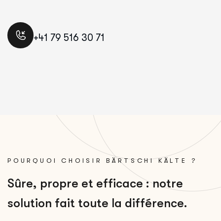
+41 79 516 30 71
POURQUOI CHOISIR BÄRTSCHI KÄLTE ?
S
û
r
e
,
p
r
o
p
r
e
e
t
e
f
f
i
c
a
c
e
:
n
o
t
r
e
s
o
l
u
t
i
o
n
f
a
i
t
t
o
u
t
e
l
a
d
i
f
f
é
r
e
n
c
e
.