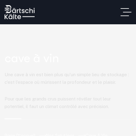
cave à vin
Une cave à vin est bien plus qu'un simple lieu de stockage :
c'est l'espace où mûrissent la profondeur et le plaisir.
Pour que les grands crus puissent révéler tout leur
potentiel, il faut un climat contrôlé avec précision.
Page D'accueil
Nos Solutions
Cave À Vin