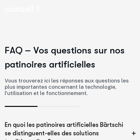
c
o
n
s
e
i
l
!
F
A
Q
–
V
o
s
q
u
e
s
t
i
o
n
s
s
u
r
n
o
s
p
a
t
i
n
o
i
r
e
s
a
r
t
i
f
i
c
i
e
l
l
e
s
Vous trouverez ici les réponses aux questions les
plus importantes concernant la technologie,
l'utilisation et le fonctionnement.
En quoi les patinoires artificielles Bärtschi
se distinguent-elles des solutions