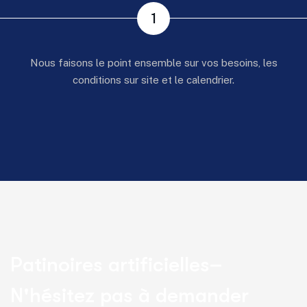
1
Nous faisons le point ensemble sur vos besoins, les
conditions sur site et le calendrier.
P
a
t
i
n
o
i
r
e
s
a
r
t
i
f
i
c
i
e
l
l
e
s
–
N
'
h
é
s
i
t
e
z
p
a
s
à
d
e
m
a
n
d
e
r