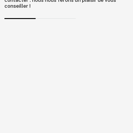
contacter : nous nous ferons un plaisir de vous
conseiller !