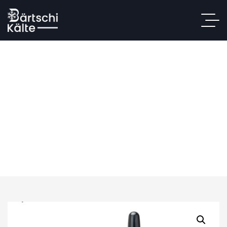
Anta AK40 (1 câble)
Accueil
/
Boutique
/
Restauration
/ Anta AK40 (1 câble)