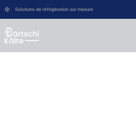
Solutions de réfrigération sur mesure
Anta M30 avec 
Accueil
/
Boutique
/
Usage privé
/ Anta M30 avec connecteurs