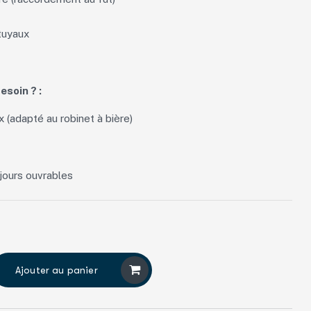
tuyaux
esoin ? :
x (adapté au robinet à bière)
jours ouvrables
Ajouter au panier