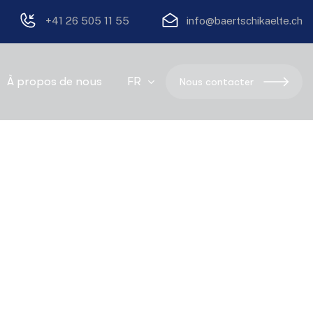
+41 26 505 11 55
info@baertschikaelte.ch
À propos de nous
FR
Nous contacter