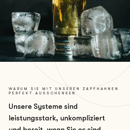
WARUM SIE MIT UNSEREN ZAPFHAHNEN
PERFEKT AUSSCHENKEN
U
n
s
e
r
e
S
y
s
t
e
m
e
s
i
n
d
l
e
i
s
t
u
n
g
s
s
t
a
r
k
,
u
n
k
o
m
p
l
i
z
i
e
r
t
u
n
d
b
e
r
e
i
t
,
w
e
n
n
S
i
e
e
s
s
i
n
d
.