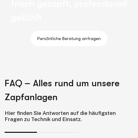
f
r
i
s
c
h
g
e
z
a
p
f
t
,
p
r
o
f
e
s
s
i
o
n
e
l
l
g
e
k
ü
h
l
t
F
A
Q
–
A
l
l
e
s
r
u
n
d
u
m
u
n
s
e
r
e
Z
a
p
f
a
n
l
a
g
e
n
Hier finden Sie Antworten auf die häufigsten
Fragen zu Technik und Einsatz.