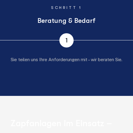
SCHRITT 1
Beratung & Bedarf
1
Sie teilen uns Ihre Anforderungen mit – wir beraten Sie.
Z
a
p
f
a
n
l
a
g
e
n
i
m
E
i
n
s
a
t
z
–