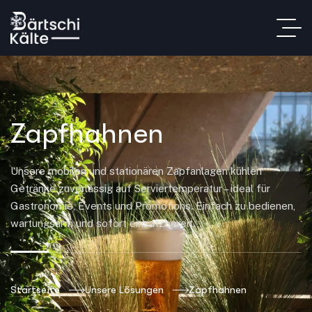
Zapfhahnen
Unsere mobilen und stationären Zapfanlagen kühlen
Getränke zuverlässig auf Serviertemperatur – ideal für
Gastronomie, Events und Promotions. Einfach zu bedienen,
wartungsarm und sofort einsatzbereit.
Startseite
Unsere Lösungen
Zapfhahnen