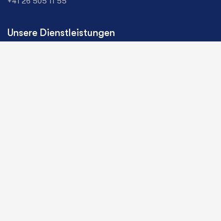
+41 26 505 11 55
Unsere Dienstleistungen
Industriekälte
Klimageräte
Wärmepumpen
Zapfhahnen
Mehr erfahren
Über uns
Kontakt