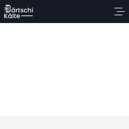
Anta AK40 (2
Leitungen)
Start
/
Shop
/
Gastronomie
/ Anta AK40 (2 Leitungen)